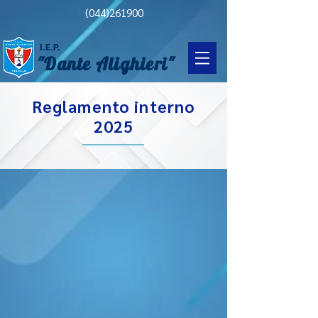
(044)261900
I.E.P.
"Dante Alighieri"
Reglamento interno
2025