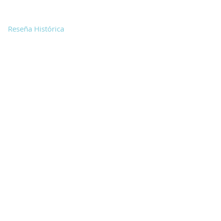
Reseña Histórica
Fundador
Organización
Misión y visión
Infraestructura
Área Académica
Propuesta Pedagógica