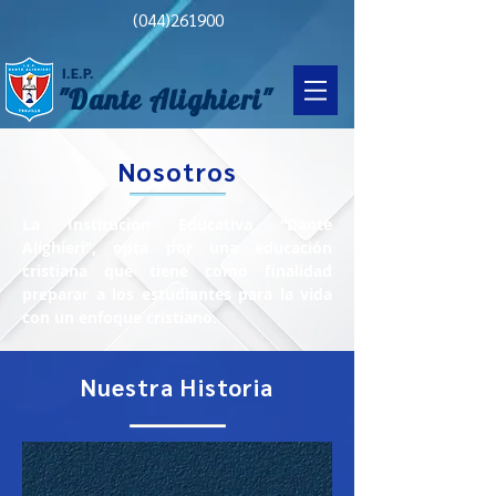
(044)261900
I.E.P.
"Dante Alighieri"
Nosotros
La Institución Educativa
“Dante
Alighieri”
, opta por una educación
cristiana que tiene como finalidad
preparar a los estudiantes para la vida
con un enfoque cristiano.
Nuestra Historia