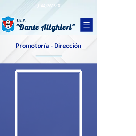
(044)261900
I.E.P.
"Dante Alighieri"
Promotoría - Dirección