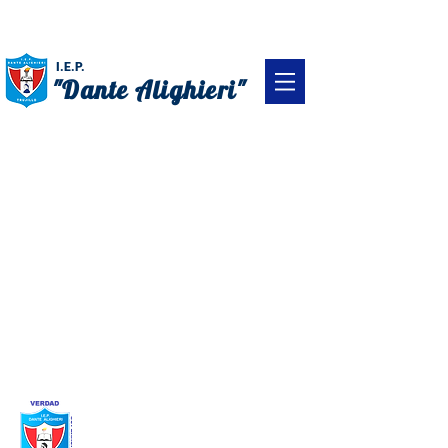
(044)261900
I.E.P.
"Dante Alighieri"
SUPERACIÓN
VERDAD