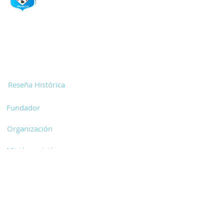
ESTUDIO
Inicio
Nosotros
Reseña Histórica
Fundador
Organización
Misión y visión
Infraestructura
Área Académica
Propuesta Pedagógica