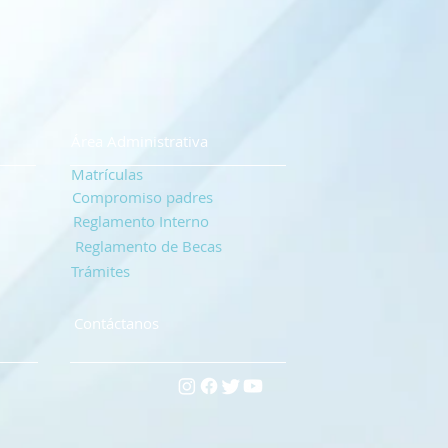
Área Administrativa
Matrículas
Compromiso padres
Reglamento Interno
Reglamento de Becas
Trámites
Contáctanos