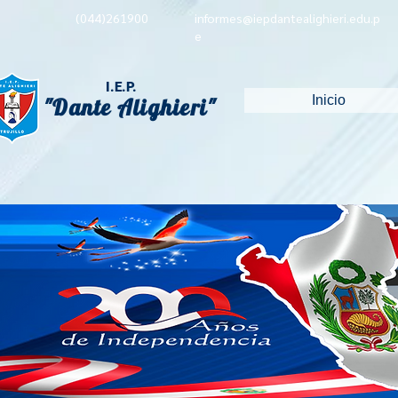
(044)261900
informes@iepdantealighieri.edu.p
e
I.E.P.
Inicio
"Dante Alighieri"