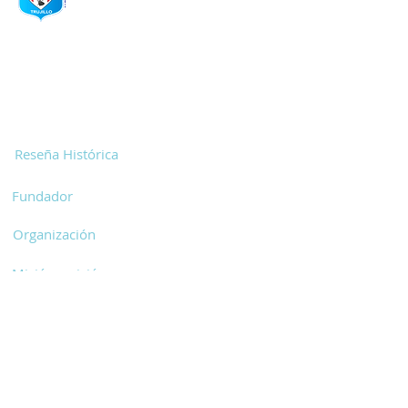
ESTUDIO
Inicio
Nosotros
Reseña Histórica
Fundador
Organización
Misión y visión
Infraestructura
Área Académica
Propuesta Pedagógica