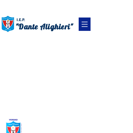
(044)261900
I.E.P.
"Dante Alighieri"
SUPERACIÓN
VERDAD