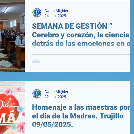
Dante Alighieri
24 sept 2025
SEMANA DE GESTIÓN ”
Cerebro y corazón, la ciencia
detrás de las emociones en el
aula. – UPN” Trujillo
.
12/05/2025
Dante Alighieri
22 sept 2025
Homenaje a las maestras por
el día de la Madres. Trujillo
09/05/2025.