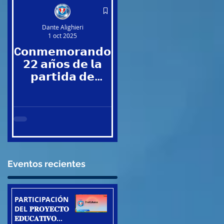
Dante Alighieri
Dante Alighieri
1 oct 2025
30 sept 2025
C𝗼𝗻𝗺𝗲𝗺𝗼𝗿𝗮𝗻𝗱𝗼
Verbena Alighierina
𝟮𝟮 𝗮𝗻̃𝗼𝘀 𝗱𝗲 𝗹𝗮
𝐩𝐨𝐫 los 𝐋𝐗
𝗽𝗮𝗿𝘁𝗶𝗱𝗮 𝗱𝗲
𝐚𝐧𝐢𝐯𝐞𝐫𝐬𝐚𝐫𝐢𝐨
𝐈𝐳
𝗠𝗼𝗻𝘀. 𝗟𝗼𝗿𝗲𝗻𝘇𝗼
institucional.
𝐞𝐧
𝗔𝗱𝗼𝗿𝗻𝗶 𝗧𝘂𝗽𝗲𝗿𝘁𝗶.
Trujillo
Trujillo 1/09/2025
14/0872025.
an
Eventos recientes
PARTICIPACIÓN
DEL 𝐏𝐑𝐎𝐘𝐄𝐂𝐓𝐎
𝐄𝐃𝐔𝐂𝐀𝐓𝐈𝐕𝐎