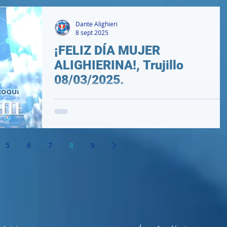
Dante Alighieri
8 sept 2025
¡FELIZ DÍA MUJER
ALIGHIERINA!, Trujillo
08/03/2025.
5
6
7
8
9