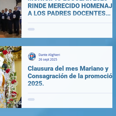
RINDE MERECIDO HOMENAJE
A LOS PADRES DOCENTES
ALIGHIERINOS 💙
.
Dante Alighieri
26 sept 2025
Clausura del mes Mariano y
Consagración de la promoción
2025.
.