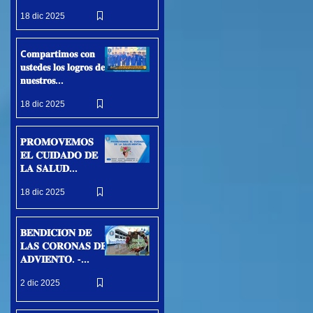
𝐂𝐔𝐋𝐓𝐔𝐑𝐀𝐋 𝐐𝐔𝐄
18 dic 2025
𝐏𝐑𝐎𝐌𝐔𝐄𝐕𝐄 𝐄𝐋
𝐓𝐀𝐋𝐄𝐍𝐓𝐎,
𝐓𝐑𝐀𝐁𝐀𝐉𝐎 𝐘
C𝐨𝐦𝐩𝐚𝐫𝐭𝐢𝐦𝐨𝐬 𝐜𝐨𝐧
𝐃𝐄𝐒𝐀𝐑𝐑𝐎𝐋𝐋𝐎
𝐮𝐬𝐭𝐞𝐝𝐞𝐬 𝐥𝐨𝐬 𝐥𝐨𝐠𝐫𝐨𝐬 𝐝𝐞
𝐒𝐎𝐂𝐈𝐀𝐋 - Trujillo
𝐧𝐮𝐞𝐬𝐭𝐫𝐨𝐬
15/12/2025
𝐞𝐬𝐭𝐮𝐝𝐢𝐚𝐧𝐭𝐞𝐬...𝐅𝐄𝐋𝐈𝐂𝐈
18 dic 2025
𝐃𝐀𝐃𝐄𝐒 - Trujillo
12/12/2025
𝐏𝐑𝐎𝐌𝐎𝐕𝐄𝐌𝐎𝐒
𝐄𝐋 𝐂𝐔𝐈𝐃𝐀𝐃𝐎 𝐃𝐄
𝐋𝐀 𝐒𝐀𝐋𝐔𝐃
𝐌𝐄𝐍𝐓𝐀𝐋 - Trujillo
18 dic 2025
05/12/2025
𝐁𝐄𝐍𝐃𝐈𝐂𝐈𝐎́𝐍 𝐃𝐄
𝐋𝐀𝐒 𝐂𝐎𝐑𝐎𝐍𝐀𝐒 𝐃𝐄
𝐀𝐃𝐕𝐈𝐄𝐍𝐓𝐎. -
Trujillo
2 dic 2025
01/12/2025