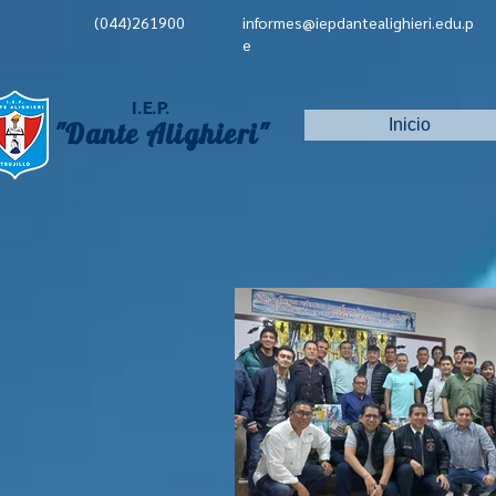
(044)261900
informes@iepdantealighieri.edu.p
e
I.E.P.
Inicio
"Dante Alighieri"